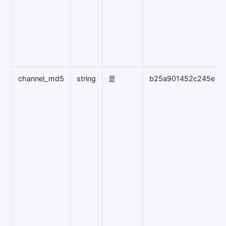
channel_md5
string
是
b25a901452c245ef2